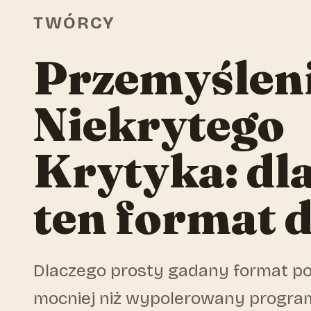
TWÓRCY
Przemyślen
Niekrytego
Krytyka: dl
ten format d
Dlaczego prosty gadany format pot
mocniej niż wypolerowany program 