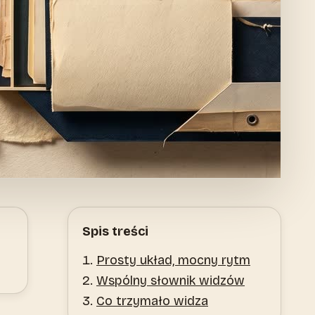
Spis treści
Prosty układ, mocny rytm
Wspólny słownik widzów
Co trzymało widza