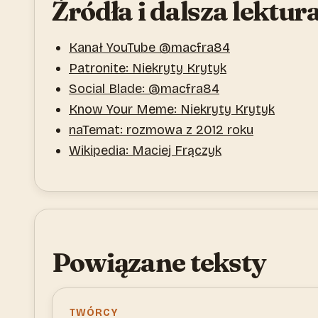
Źródła i dalsza lektur
Kanał YouTube @macfra84
Patronite: Niekryty Krytyk
Social Blade: @macfra84
Know Your Meme: Niekryty Krytyk
naTemat: rozmowa z 2012 roku
Wikipedia: Maciej Frączyk
Powiązane teksty
TWÓRCY