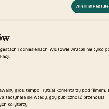
Wyślij mi kapsułę
ów
estach i odniesieniach. Widzowie wracali nie tylko p
kacji.
awalny głos, tempo i rytuał komentarzy pod filmem. 
a zaczynała się wtedy, gdy publiczność przenosiła
ych korytarzy.