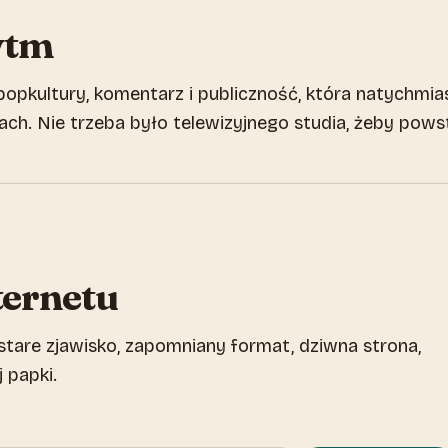
ytm
 popkultury, komentarz i publiczność, która natychmia
h. Nie trzeba było telewizyjnego studia, żeby pows
ternetu
stare zjawisko, zapomniany format, dziwna strona,
 papki.