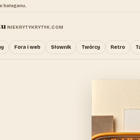
o bałaganu.
tu
NIEKRYTYKRYTYK.COM
y
Fora i web
Słownik
Twórcy
Retro
T