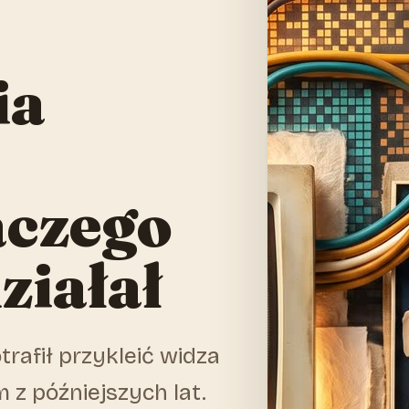
ia
aczego
ziałał
rafił przykleić widza
z późniejszych lat.