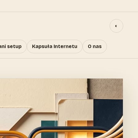
◐
ani setup
Kapsuła Internetu
O nas