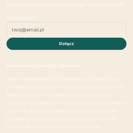
kawałek YouTube’a sprzed ery algorytmicznej papki.
Adres e-mail
Dołącz
Archiwum Polskiego Internetu
Serwis niezależny i informacyjno-archiwalny. Nie
jesteśmy oficjalną stroną Macieja Frączyka, kanału
Niekryty Krytyk ani żadnej marki, której nazwy
mogą być omawiane w kontekście historii polskiego
internetu. Nie rehostujemy cudzych materiałów;
linkujemy do źródeł i opisujemy kontekst. Część
linków zakupowych może być afiliacyjna -