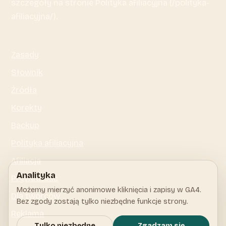
szczegóły na stronie Polityka afiliacyjna (/polityka-
afiliacyjna/).
Zasady
Słownik
Źródła
Korekty
Backup
Polityka afiliacyjna
Afiliacja
Analityka
Prywatność
Możemy mierzyć anonimowe kliknięcia i zapisy w GA4.
Dla twórców
Bez zgody zostają tylko niezbędne funkcje strony.
Reklama
Tylko niezbędne
Zgadzam się