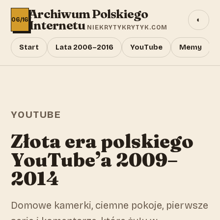
Archiwum Polskiego
◐
06/16
Internetu
NIEKRYTYKRYTYK.COM
Start
Lata 2006–2016
YouTube
Memy
YOUTUBE
Złota era polskiego
YouTube’a 2009–
2014
Domowe kamerki, ciemne pokoje, pierwsze