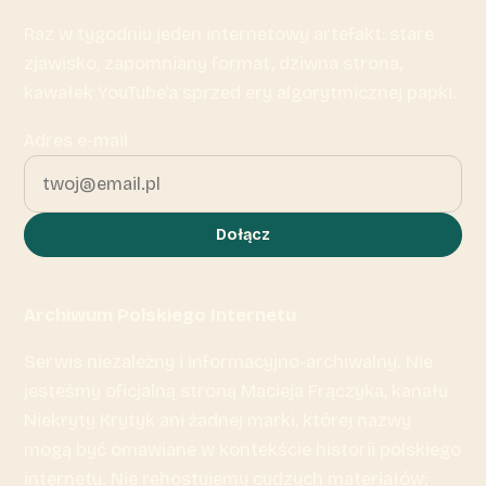
Raz w tygodniu jeden internetowy artefakt: stare
zjawisko, zapomniany format, dziwna strona,
kawałek YouTube’a sprzed ery algorytmicznej papki.
Adres e-mail
Dołącz
Archiwum Polskiego Internetu
Serwis niezależny i informacyjno-archiwalny. Nie
jesteśmy oficjalną stroną Macieja Frączyka, kanału
Niekryty Krytyk ani żadnej marki, której nazwy
mogą być omawiane w kontekście historii polskiego
internetu. Nie rehostujemy cudzych materiałów;