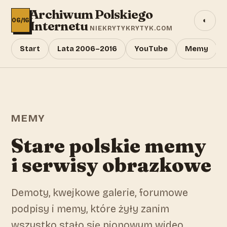
Archiwum Polskiego
◐
06/16
Internetu
NIEKRYTYKRYTYK.COM
Start
Lata 2006–2016
YouTube
Memy
MEMY
Stare polskie memy
i serwisy obrazkowe
Demoty, kwejkowe galerie, forumowe
podpisy i memy, które żyły zanim
wszystko stało się pionowym wideo.