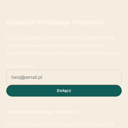
Kapsuła Polskiego Internetu
Raz w tygodniu jeden internetowy artefakt: stare
zjawisko, zapomniany format, dziwna strona,
kawałek YouTube’a sprzed ery algorytmicznej papki.
Adres e-mail
Dołącz
Archiwum Polskiego Internetu
Serwis niezależny i informacyjno-archiwalny. Nie