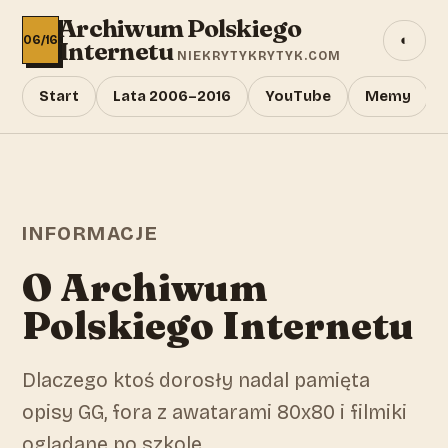
Archiwum Polskiego
◐
06/16
Internetu
NIEKRYTYKRYTYK.COM
Start
Lata 2006–2016
YouTube
Memy
INFORMACJE
O Archiwum
Polskiego Internetu
Dlaczego ktoś dorosły nadal pamięta
opisy GG, fora z awatarami 80x80 i filmiki
oglądane po szkole.