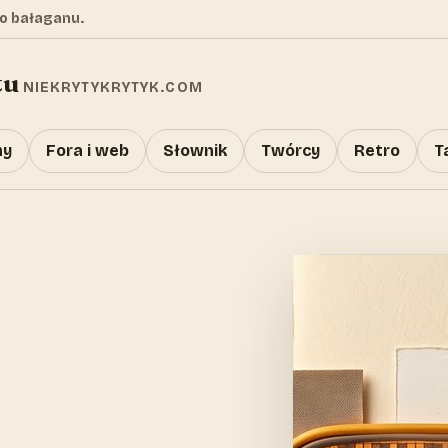
o bałaganu.
tu
NIEKRYTYKRYTYK.COM
y
Fora i web
Słownik
Twórcy
Retro
T