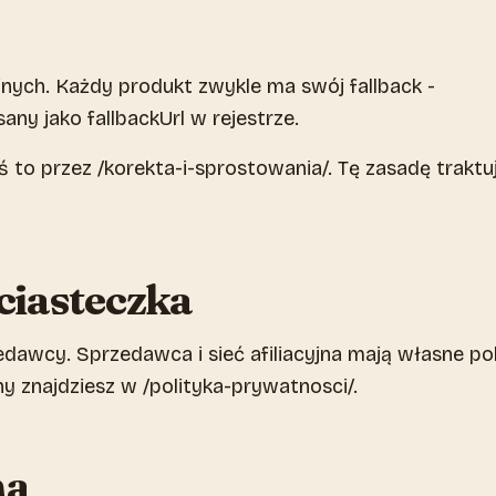
cyjnych. Każdy produkt zwykle ma swój fallback -
any jako fallbackUrl w rejestrze.
głoś to przez /korekta-i-sprostowania/. Tę zasadę trakt
ciasteczka
edawcy. Sprzedawca i sieć afiliacyjna mają własne pol
y znajdziesz w /polityka-prywatnosci/.
na