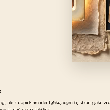
e
ługi, ale z dopiskiem identyfikującym tę stronę jako źr
upisz coś przez taki link.