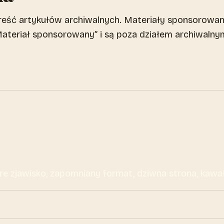
 treść artykułów archiwalnych. Materiały sponsorowa
teriał sponsorowany” i są poza działem archiwalny
re zjawisko, zapomniany format, dziwna strona, kawał