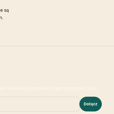
ne są
m.
ek YouTube’a sprzed ery algorytmicznej papki.
Dołącz