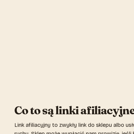
Co to są linki afiliacyjn
Link afiliacyjny to zwykły link do sklepu albo us
ruchu. Sklep może wypłacić nam prowizję, jeśli k