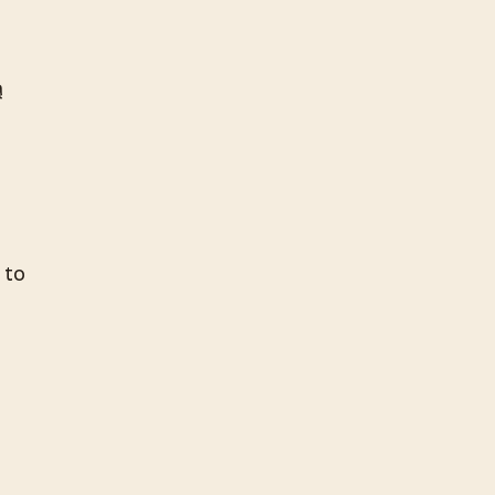
ą
 to