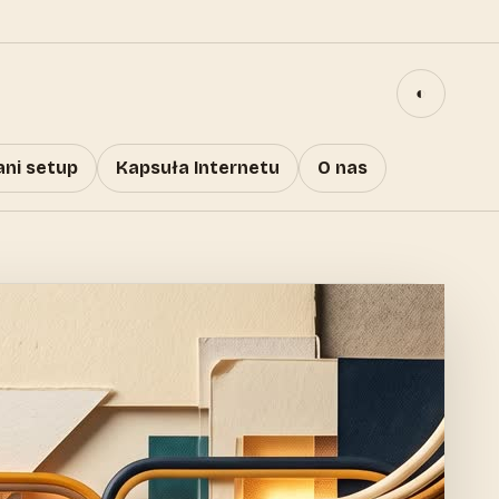
◐
ani setup
Kapsuła Internetu
O nas