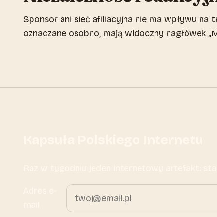
Sponsor ani sieć afiliacyjna nie ma wpływu na
oznaczane osobno, mają widoczny nagłówek „Ma
Kapsuła Polskiego Internetu
Raz w tygodniu jeden internetowy artefakt: sta
Adres e-
mail