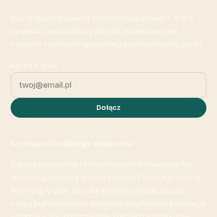
Raz w tygodniu jeden internetowy artefakt: stare
zjawisko, zapomniany format, dziwna strona,
kawałek YouTube’a sprzed ery algorytmicznej papki.
Adres e-mail
Dołącz
Archiwum Polskiego Internetu
Serwis niezależny i informacyjno-archiwalny. Nie
jesteśmy oficjalną stroną Macieja Frączyka, kanału
Niekryty Krytyk ani żadnej marki, której nazwy
mogą być omawiane w kontekście historii polskiego
internetu. Nie rehostujemy cudzych materiałów;