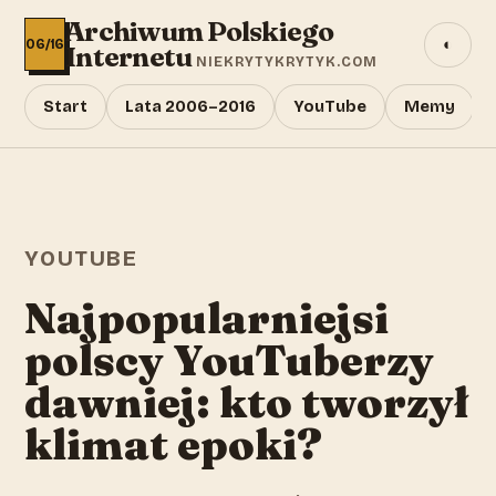
Archiwum Polskiego
◐
06/16
Internetu
NIEKRYTYKRYTYK.COM
Start
Lata 2006–2016
YouTube
Memy
YOUTUBE
Najpopularniejsi
polscy YouTuberzy
dawniej: kto tworzył
klimat epoki?