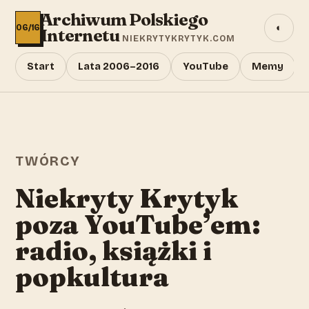
Archiwum Polskiego
◐
06/16
Internetu
NIEKRYTYKRYTYK.COM
Start
Lata 2006–2016
YouTube
Memy
TWÓRCY
Niekryty Krytyk
poza YouTube’em:
radio, książki i
popkultura