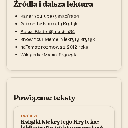
Źródła i dalsza lektura
Kanał YouTube @macfra84
Patronite: Niekryty Krytyk
Social Blade: @macfra84
Know Your Meme: Niekryty Krytyk
naTemat: rozmowa z 2012 roku
Wikipedia: Maciej Frączyk
Powiązane teksty
TWÓRCY
Książki Niekrytego Krytyka:
bibliografia i gdzie sprawdzać