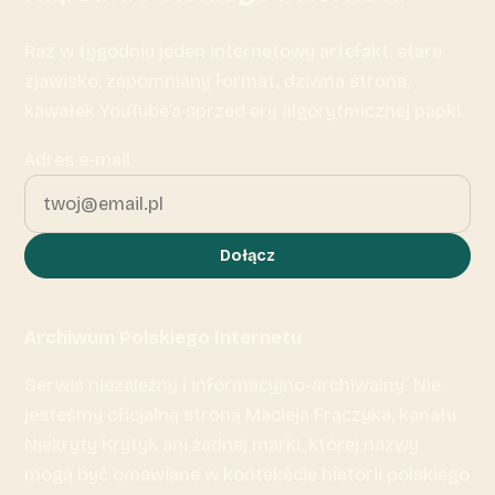
Raz w tygodniu jeden internetowy artefakt: stare
zjawisko, zapomniany format, dziwna strona,
kawałek YouTube’a sprzed ery algorytmicznej papki.
Adres e-mail
Dołącz
Archiwum Polskiego Internetu
Serwis niezależny i informacyjno-archiwalny. Nie
jesteśmy oficjalną stroną Macieja Frączyka, kanału
Niekryty Krytyk ani żadnej marki, której nazwy
mogą być omawiane w kontekście historii polskiego