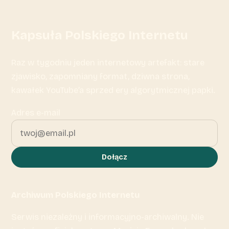
Kapsuła Polskiego Internetu
Raz w tygodniu jeden internetowy artefakt: stare
zjawisko, zapomniany format, dziwna strona,
kawałek YouTube’a sprzed ery algorytmicznej papki.
Adres e-mail
Dołącz
Archiwum Polskiego Internetu
Serwis niezależny i informacyjno-archiwalny. Nie