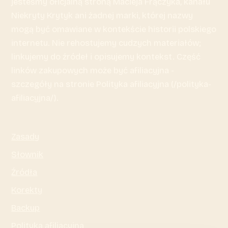
jesteśmy oficjalną stroną Macieja Frączyka, kanału
Niekryty Krytyk ani żadnej marki, której nazwy
mogą być omawiane w kontekście historii polskiego
internetu. Nie rehostujemy cudzych materiałów;
linkujemy do źródeł i opisujemy kontekst. Część
linków zakupowych może być afiliacyjna -
szczegóły na stronie Polityka afiliacyjna (/polityka-
afiliacyjna/).
Zasady
Słownik
Źródła
Korekty
Backup
Polityka afiliacyjna