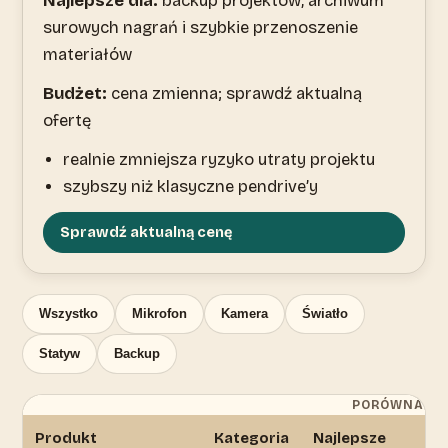
Najlepsze dla:
backup projektów, archiwum
surowych nagrań i szybkie przenoszenie
materiałów
Budżet:
cena zmienna; sprawdź aktualną
ofertę
realnie zmniejsza ryzyko utraty projektu
szybszy niż klasyczne pendrive’y
Sprawdź aktualną cenę
Wszystko
Mikrofon
Kamera
Światło
Statyw
Backup
PORÓWNANIE
Produkt
Kategoria
Najlepsze
Z