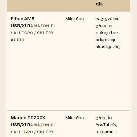
dla
c
Fifine AM8
Mikrofon
nagrywanie
ce
USB/XLR
głosu w
zm
AMAZON.PL
pokoju bez
s
/ ALLEGRO / SKLEPY
adaptacji
ak
AUDIO
akustycznej
of
Maono PD200X
Mikrofon
głos do
ce
USB/XLR
YouTube’a,
zm
AMAZON.PL
streamu i
s
/ ALLEGRO / SKLEPY