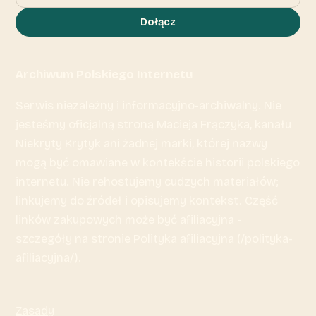
Dołącz
Archiwum Polskiego Internetu
Serwis niezależny i informacyjno-archiwalny. Nie
jesteśmy oficjalną stroną Macieja Frączyka, kanału
Niekryty Krytyk ani żadnej marki, której nazwy
mogą być omawiane w kontekście historii polskiego
internetu. Nie rehostujemy cudzych materiałów;
linkujemy do źródeł i opisujemy kontekst. Część
linków zakupowych może być afiliacyjna -
szczegóły na stronie Polityka afiliacyjna (/polityka-
afiliacyjna/).
Zasady