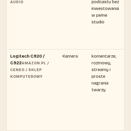
podcastu bez
ak
AUDIO
inwestowania
of
w pełne
studio
Logitech C920 /
Kamera
komentarze,
ce
C922
rozmowy,
zm
AMAZON.PL /
streamy i
s
CENEO / SKLEP
proste
ak
KOMPUTEROWY
nagrania
of
twarzy