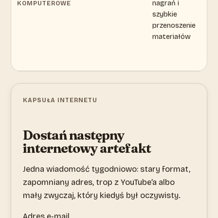
nagrań i
of
KOMPUTEROWE
szybkie
przenoszenie
materiałów
KAPSUŁA INTERNETU
Dostań następny
internetowy artefakt
Jedna wiadomość tygodniowo: stary format,
zapomniany adres, trop z YouTube’a albo
mały zwyczaj, który kiedyś był oczywisty.
Adres e-mail