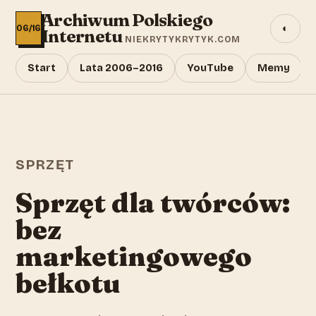
Archiwum Polskiego
◐
06/16
Internetu
NIEKRYTYKRYTYK.COM
Start
Lata 2006–2016
YouTube
Memy
SPRZĘT
Sprzęt dla twórców:
bez
marketingowego
bełkotu