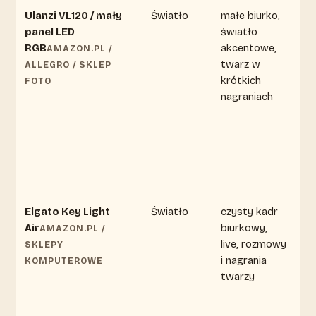
Ulanzi VL120 / mały
Światło
małe biurko,
ce
panel LED
światło
zm
RGB
akcentowe,
s
AMAZON.PL /
twarz w
ak
ALLEGRO / SKLEP
krótkich
of
FOTO
nagraniach
Elgato Key Light
Światło
czysty kadr
ce
Air
biurkowy,
zm
AMAZON.PL /
live, rozmowy
s
SKLEPY
i nagrania
ak
KOMPUTEROWE
twarzy
of