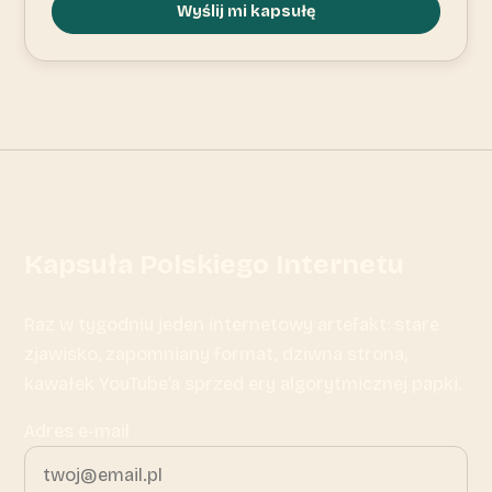
Wyślij mi kapsułę
Kapsuła Polskiego Internetu
Raz w tygodniu jeden internetowy artefakt: stare
zjawisko, zapomniany format, dziwna strona,
kawałek YouTube’a sprzed ery algorytmicznej papki.
Adres e-mail