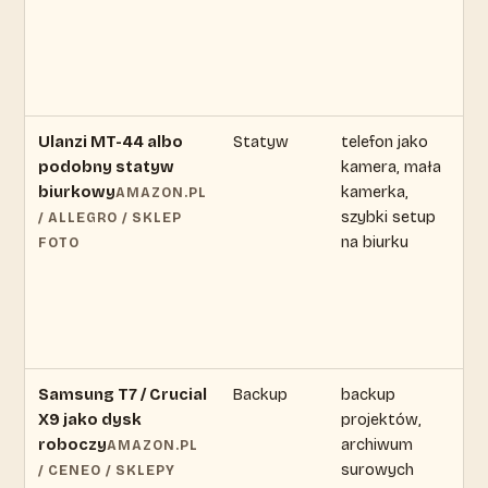
Ulanzi MT-44 albo
Statyw
telefon jako
ce
podobny statyw
kamera, mała
zm
biurkowy
kamerka,
s
AMAZON.PL
szybki setup
ak
/ ALLEGRO / SKLEP
na biurku
of
FOTO
Samsung T7 / Crucial
Backup
backup
ce
X9 jako dysk
projektów,
zm
roboczy
archiwum
s
AMAZON.PL
surowych
ak
/ CENEO / SKLEPY