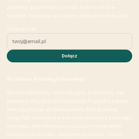
zjawisko, zapomniany format, dziwna strona,
kawałek YouTube’a sprzed ery algorytmicznej papki.
Adres e-mail
Dołącz
Archiwum Polskiego Internetu
Serwis niezależny i informacyjno-archiwalny. Nie
jesteśmy oficjalną stroną Macieja Frączyka, kanału
Niekryty Krytyk ani żadnej marki, której nazwy
mogą być omawiane w kontekście historii polskiego
internetu. Nie rehostujemy cudzych materiałów;
linkujemy do źródeł i opisujemy kontekst. Część