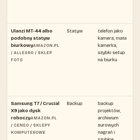
Ulanzi MT-44 albo
Statyw
telefon jako
ce
podobny statyw
kamera, mała
zm
biurkowy
kamerka,
s
AMAZON.PL
szybki setup
ak
/ ALLEGRO / SKLEP
na biurku
of
FOTO
Samsung T7 / Crucial
Backup
backup
ce
X9 jako dysk
projektów,
zm
roboczy
archiwum
s
AMAZON.PL
surowych
ak
/ CENEO / SKLEPY
nagrań i
of
KOMPUTEROWE
szybkie