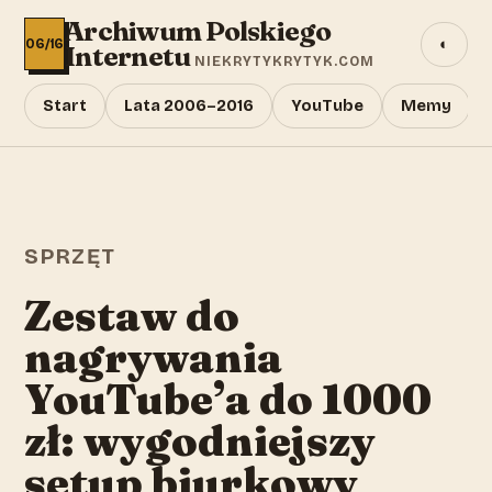
Archiwum Polskiego
◐
06/16
Internetu
NIEKRYTYKRYTYK.COM
Start
Lata 2006–2016
YouTube
Memy
SPRZĘT
Zestaw do
nagrywania
YouTube’a do 1000
zł: wygodniejszy
setup biurkowy