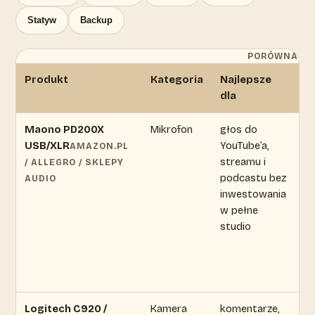
Statyw
Backup
PORÓWNANIE
Produkt
Kategoria
Najlepsze
Z
dla
c
Maono PD200X
Mikrofon
głos do
ce
USB/XLR
YouTube’a,
zm
AMAZON.PL
streamu i
s
/ ALLEGRO / SKLEPY
podcastu bez
ak
AUDIO
inwestowania
of
w pełne
studio
Logitech C920 /
Kamera
komentarze,
ce