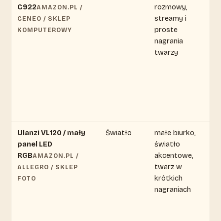
C922
rozmowy,
zm
AMAZON.PL /
streamy i
s
CENEO / SKLEP
proste
ak
KOMPUTEROWY
nagrania
of
twarzy
Ulanzi VL120 / mały
Światło
małe biurko,
ce
panel LED
światło
zm
RGB
akcentowe,
s
AMAZON.PL /
twarz w
ak
ALLEGRO / SKLEP
krótkich
of
FOTO
nagraniach