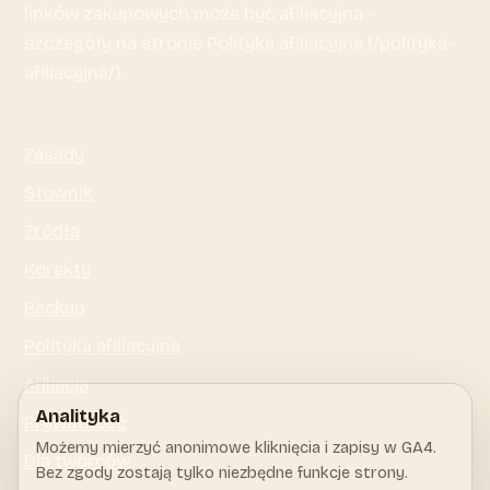
linków zakupowych może być afiliacyjna -
szczegóły na stronie Polityka afiliacyjna (/polityka-
afiliacyjna/).
Zasady
Słownik
Źródła
Korekty
Backup
Polityka afiliacyjna
Afiliacja
Analityka
Prywatność
Możemy mierzyć anonimowe kliknięcia i zapisy w GA4.
Dla twórców
Bez zgody zostają tylko niezbędne funkcje strony.