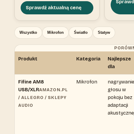
Sprawd
Sprawdź aktualną cenę
Wszystko
Mikrofon
Światło
Statyw
PORÓWN
Produkt
Kategoria
Najlepsze
dla
Fifine AM8
Mikrofon
nagrywani
USB/XLR
głosu w
AMAZON.PL
pokoju bez
/ ALLEGRO / SKLEPY
adaptacji
AUDIO
akustyczne