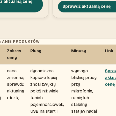
ź aktualną cenę
Sprawdź aktualną cenę
ANIE PRODUKTÓW
Zakres
Plusy
Minusy
Link
ceny
e
cena
dynamiczna
wymaga
Spra
zmienna;
kapsuła lepiej
bliskiej pracy
aktu
sprawdź
znosi zwykły
przy
cenę
aktualną
pokój niż wiele
mikrofonie,
j
ofertę
tanich
ramię lub
pojemnościówek,
stabilny
USB na start i
statyw nadal