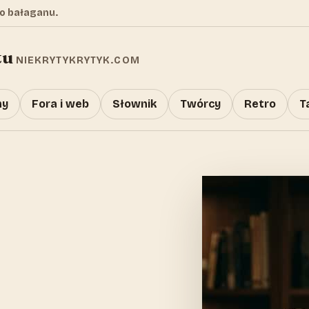
o bałaganu.
tu
NIEKRYTYKRYTYK.COM
y
Fora i web
Słownik
Twórcy
Retro
T