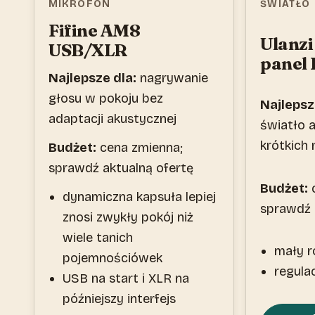
MIKROFON
ŚWIATŁO
Fifine AM8
Ulanzi
USB/XLR
panel
Najlepsze dla:
nagrywanie
głosu w pokoju bez
Najlepsz
adaptacji akustycznej
światło 
krótkich
Budżet:
cena zmienna;
sprawdź aktualną ofertę
Budżet:
c
dynamiczna kapsuła lepiej
sprawdź 
znosi zwykły pokój niż
wiele tanich
mały r
pojemnościówek
regula
USB na start i XLR na
późniejszy interfejs