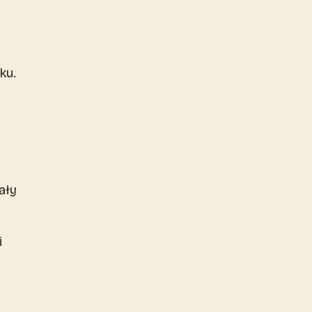
ku.
ały
i