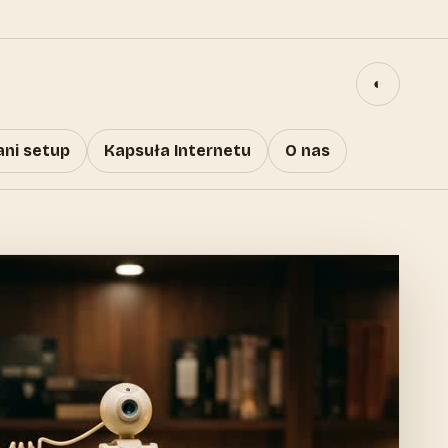
◐
ani setup
Kapsuła Internetu
O nas