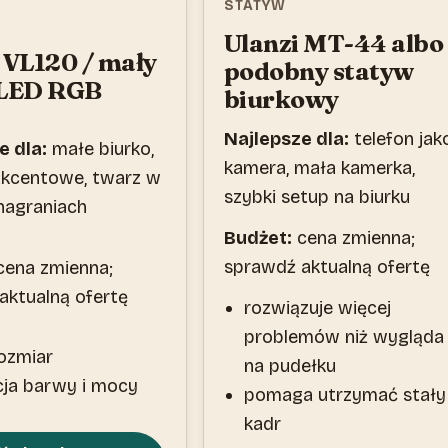
STATYW
Ulanzi MT-44 albo
 VL120 / mały
podobny statyw
 LED RGB
biurkowy
Najlepsze dla:
telefon jak
e dla:
małe biurko,
kamera, mała kamerka,
akcentowe, twarz w
szybki setup na biurku
 nagraniach
Budżet:
cena zmienna;
sprawdź aktualną ofertę
ena zmienna;
aktualną ofertę
rozwiązuje więcej
problemów niż wygląda
ozmiar
na pudełku
cja barwy i mocy
pomaga utrzymać stały
kadr